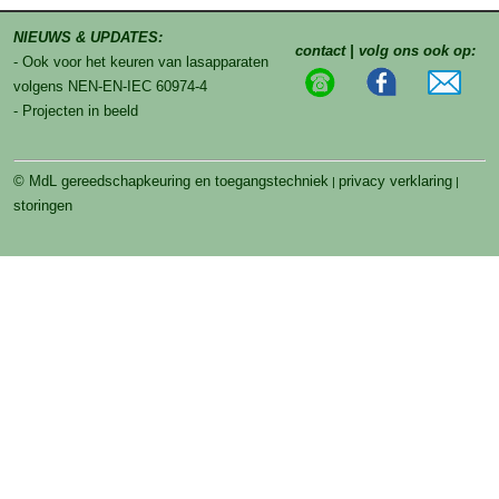
NIEUWS & UPDATES:
contact | volg ons ook op:
- Ook voor het keuren van lasapparaten
volgens NEN-EN-IEC 60974-4
- Projecten in beeld
© MdL gereedschapkeuring en toegangstechniek
privacy verklaring
|
|
storingen